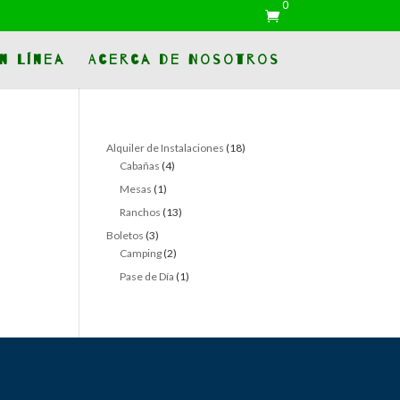
0

n Línea
Acerca de Nosotros
18
Alquiler de Instalaciones
18
4
products
Cabañas
4
products
1
Mesas
1
product
13
Ranchos
13
products
3
Boletos
3
products
2
Camping
2
products
1
Pase de Día
1
product