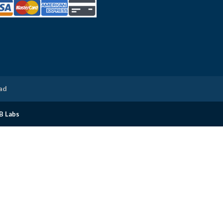
dad
B Labs