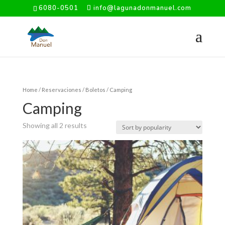
6080-0501
info@lagunadonmanuel.com
Home
/
Reservaciones
/
Boletos
/ Camping
Camping
Showing all 2 results