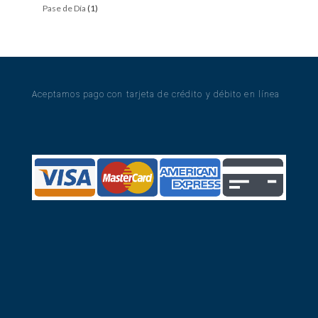
products
1
Pase de Día
1
product
Aceptamos pago con tarjeta de crédito y débito en línea