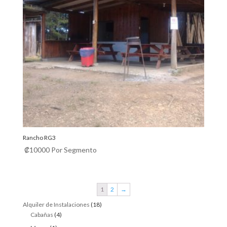
Rancho RG3
₡
10000
Por Segmento
1
2
→
18
Alquiler de Instalaciones
18
4
products
Cabañas
4
products