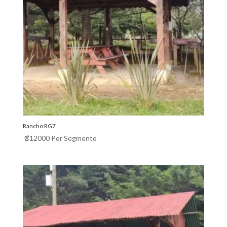
Rancho RG7
₡
12000
Por Segmento