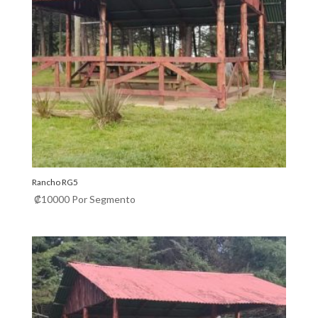
Rancho RG5
₡
10000
Por Segmento