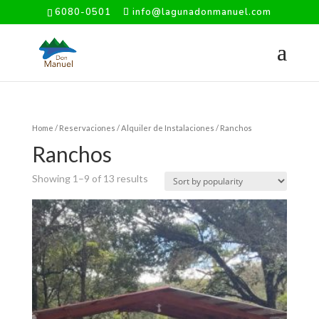
6080-0501
info@lagunadonmanuel.com
Home
/
Reservaciones
/
Alquiler de Instalaciones
/ Ranchos
Ranchos
Showing 1–9 of 13 results