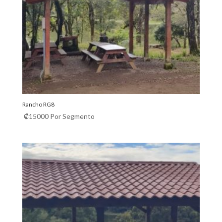
Rancho RG8
₡
15000
Por Segmento