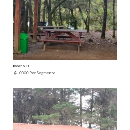
Rancho T1
₡
10000
Por Segmento