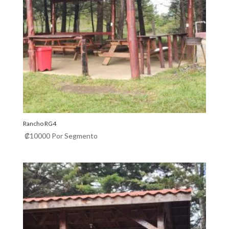
Rancho RG4
₡
10000
Por Segmento