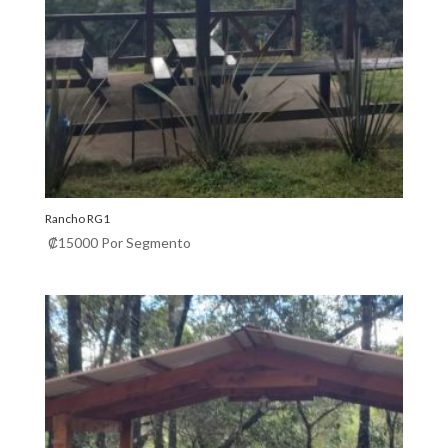
Rancho RG1
₡
15000
Por Segmento