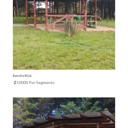
Rancho RG6
₡
10000
Por Segmento