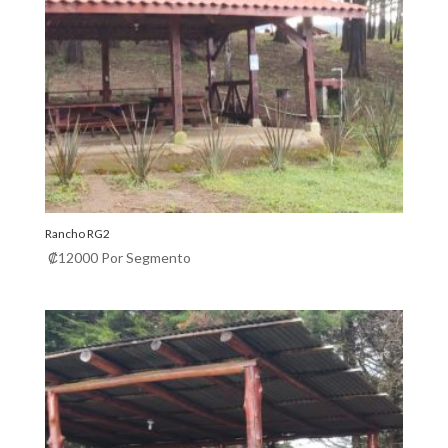
Rancho RG2
₡
12000
Por Segmento