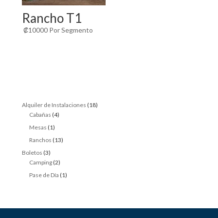
Rancho T1
₡
10000
Por Segmento
18
Alquiler de Instalaciones
18
4
products
Cabañas
4
products
1
Mesas
1
product
13
Ranchos
13
products
3
Boletos
3
products
2
Camping
2
products
1
Pase de Día
1
product