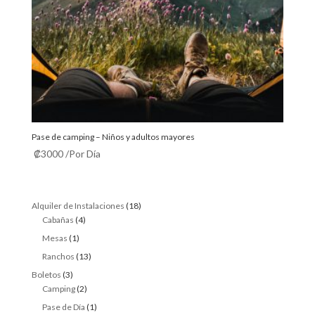
Pase de camping – Niños y adultos mayores
₡
3000
/Por Día
18
Alquiler de Instalaciones
18
4
products
Cabañas
4
products
1
Mesas
1
product
13
Ranchos
13
products
3
Boletos
3
products
2
Camping
2
products
1
Pase de Día
1