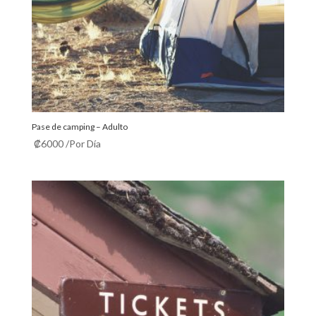
Pase de camping – Adulto
₡
6000
/Por Día