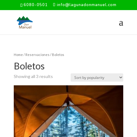
6080-0501
info@lagunadonmanuel.com
Home
/
Reservaciones
/ Boletos
Boletos
Showing all 3 results