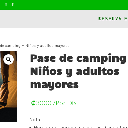
m
Reserva e
 de camping – Niños y adultos mayores
Pase de camping 
Niños y adultos
mayores
₡
3000
/Por Día
Nota:
Horario de ingreso inicia a las 9 am y ter