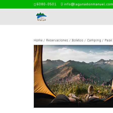
6080-0501
info@lagunadonmanuel.co
Home
/
Reservaciones
/
Boletos
/
Camping
/ Pase