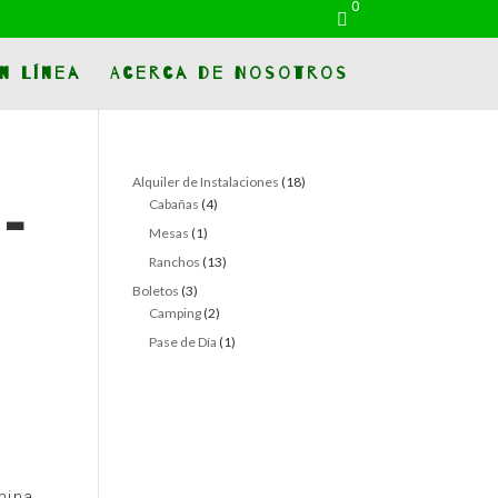
0

n Línea
Acerca de Nosotros
18
Alquiler de Instalaciones
18
4
products
Cabañas
4
–
products
1
Mesas
1
product
13
Ranchos
13
products
3
Boletos
3
products
2
Camping
2
products
1
Pase de Día
1
product
mina