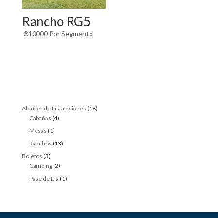
Rancho RG5
₡
10000
Por Segmento
18
Alquiler de Instalaciones
18
4
products
Cabañas
4
products
1
Mesas
1
product
13
Ranchos
13
products
3
Boletos
3
products
2
Camping
2
products
1
Pase de Día
1
product