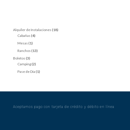
18
Alquiler de Instalaciones
18
4
products
Cabañas
4
products
1
Mesas
1
product
13
Ranchos
13
products
3
Boletos
3
products
2
Camping
2
products
1
Pase de Día
1
product
Aceptamos pago con tarjeta de crédito y débito en línea